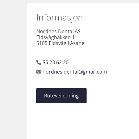
Informasjon
Nordnes Dental AS
Eidsvågbakken 1
5105 Eidsvåg I Åsane
55 23 62 20

nordnes.dental@gmail.com

Ruteveiledning